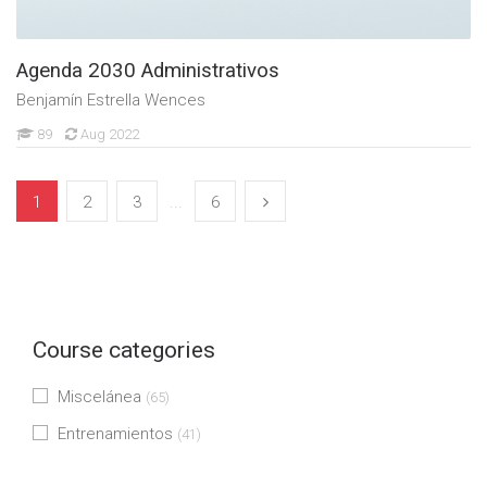
Agenda 2030 Administrativos
Benjamín Estrella Wences
89
Aug 2022
1
2
3
...
6
Course categories
Miscelánea
(65)
Entrenamientos
(41)